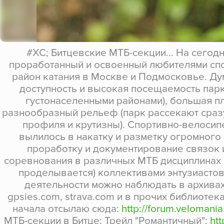
#XC; Битцевские МТБ-секции... На сегод
проработанный и освоенный любителями спо
район катания в Москве и Подмосковье. Ду
доступность и высокая посещаемость парк
густонаселенными районами), большая п
разнообразный рельеф (парк рассекают сраз
профиля и крутизны). Спортивно-велосип
вылилось в накатку и разметку огромного 
проработку и документирование связок 
соревнования в различных МТБ дисциплинах и
проделывается) коллективами энтузиастов
деятельности можно наблюдать в архивах
gpsies.com, strava.com и в прочих библиотека
начала отсылаю сюда:
http://forum.velomania
МТБ-секции в Битце: Трейл "Романтичный":
ht