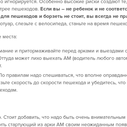
 игнорируется. Особенно высокие риски создают те, 
стрее пешеходов.
Если вы – не ребенок и не соответ
 для пешеходов и борзеть не стоит, вы всегда не п
отуар, слезьте с велосипеда, станьте на время пешех
 места:
мание и притормаживайте перед арками и выездами 
. Оттуда может лихо выехать АМ (водитель любого авт
.
о правилам надо спешиваться, что вполне оправданн
изьте скорость до скорости пешехода и убедитесь, что
еходам.
о. Стоит добавить, что надо быть очень внимательны
вить стартующий из арки АМ своим неожиданным появ