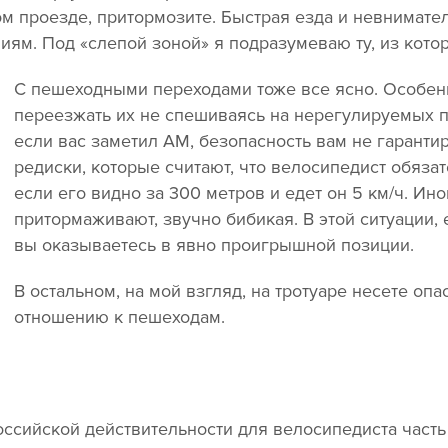
м проезде, притормозите. Быстрая езда и невнимател
ям. Под «слепой зоной» я подразумеваю ту, из котор
С пешеходными переходами тоже все ясно. Особе
переезжать их не спешиваясь на нерегулируемых п
если вас заметил АМ, безопасность вам не гаранти
редиски, которые считают, что велосипедист обяза
если его видно за 300 метров и едет он 5 км/ч. Ино
притормаживают, звучно бибикая. В этой ситуации,
вы оказываетесь в явно проигрышной позиции.
В остальном, на мой взгляд, на тротуаре несете опа
отношению к пешеходам.
оссийской действительности для велосипедиста часть 