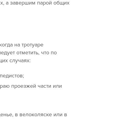
их, а завершим парой общих
когда на тротуаре
едует отметить, что по
щих случаях:
педистов;
краю проезжей части или
енье, в велоколяске или в