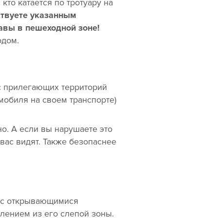
кто катается по тротуару на
ствуете указанным
равы в пешеходной зоне!
одом.
с прилегающих территорий
омобиля на своем транспорте)
о. А если вы нарушаете это
 вас видят. Также безопаснее
м с открывающимися
лением из его слепой зоны.