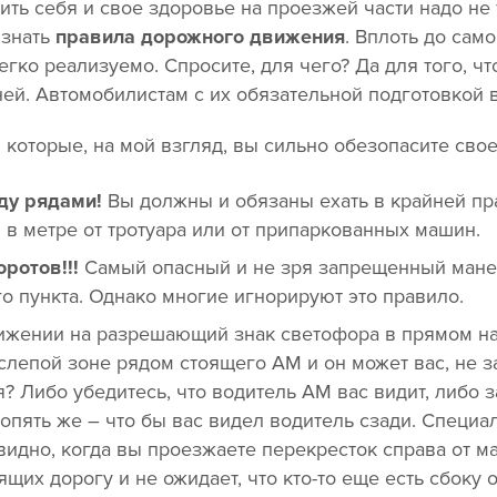
ть себя и свое здоровье на проезжей части надо не
 знать
правила дорожного движения
. Вплоть до сам
егко реализуемо. Спросите, для чего? Да для того, ч
ней. Автомобилистам с их обязательной подготовкой 
 которые, на мой взгляд, вы сильно обезопасите сво
ду рядами!
Вы должны и обязаны ехать в крайней пр
 в метре от тротуара или от припаркованных машин.
ротов!!!
Самый опасный и не зря запрещенный мане
о пункта. Однако многие игнорируют это правило.
ижении на разрешающий знак светофора в прямом на
слепой зоне рядом стоящего АМ и он может вас, не з
я? Либо убедитесь, что водитель АМ вас видит, либо
опять же – что бы вас видел водитель сзади. Специал
 видно, когда вы проезжаете перекресток справа от 
щих дорогу и не ожидает, что кто-то еще есть сбоку 