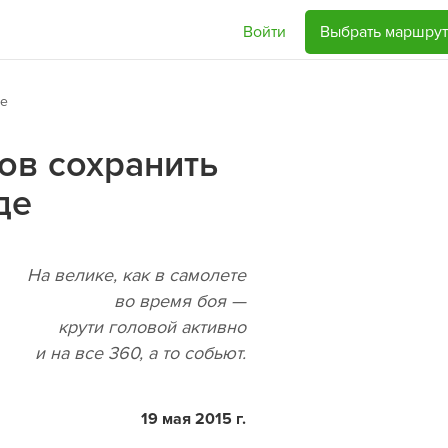
Войти
Выбрать маршрут
де
ов сохранить
де
На велике, как в самолете
во время боя —
крути головой активно
и на все 360, а то собьют.
19 мая 2015 г.