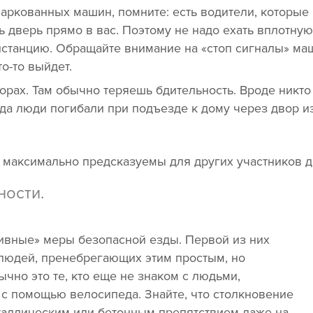
паркованных машин, помните: есть водители, которые 
ь дверь прямо в вас. Поэтому не надо ехать вплотну
станцию. Обращайте внимание на «стоп сигналы» маш
то-то выйдет.
орах. Там обычно теряешь бдительность. Вроде никто
гда люди погибали при подъезде к дому через двор и
и максимально предсказуемы для других участников 
ости.
сивные» меры безопасной езды. Первой из них
 людей, пренебрегающих этим простым, но
но это те, кто еще не знаком с людьми,
с помощью велосипеда. Знайте, что столкновение
аллическим или бетонным препятствием даже на