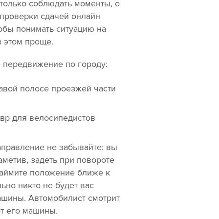
 только соблюдать моменты, о
опроверки сдачей онлайн
тобы понимать ситуацию на
в этом проще.
е передвижение по городу:
авой полосе проезжей части
вр для велосипедистов
правление не забывайте: вы
аметив, задеть при повороте
 займите положение ближе к
ьно никто не будет вас
машины. Автомобилист смотрит
от его машины.