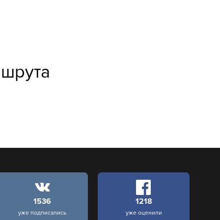
ршрута
1536
1218
уже подписались
уже оценили