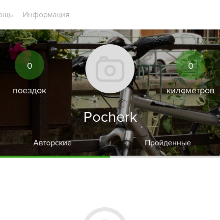
ощь
Информация
0
0
поездок
километров
Pocherk
Авторские
Пройденные