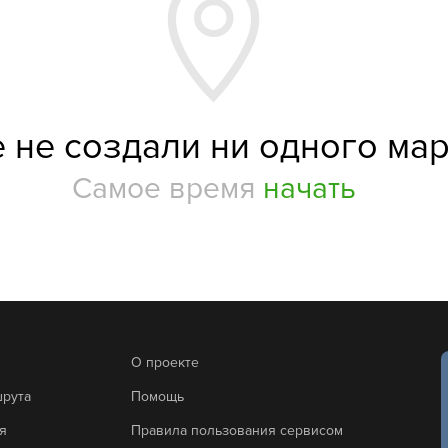
 не создали ни одного ма
Самое время
начать
О проекте
шрута
Помощь
я
Правила пользования сервисом