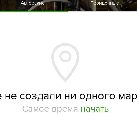
Авторские
Пройденные
 не создали ни одного ма
Самое время
начать