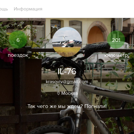
ощь
Информация
6
201
поездок
километр
IL-76
krasoviv@gmail.com
Москва
Так чего же мы ждем? Погнали!