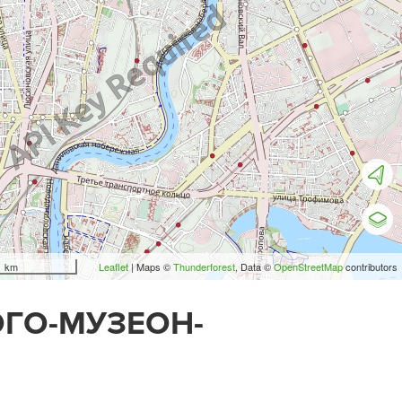
1 km
Leaflet
| Maps ©
Thunderforest
, Data ©
OpenStreetMap
contributors
ОГО-МУЗЕОН-