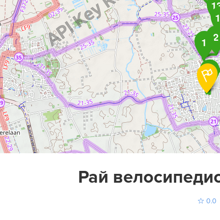
1
2
1
15
Рай велосипедис
0.0