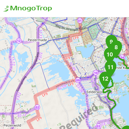
9
8
10
11
12