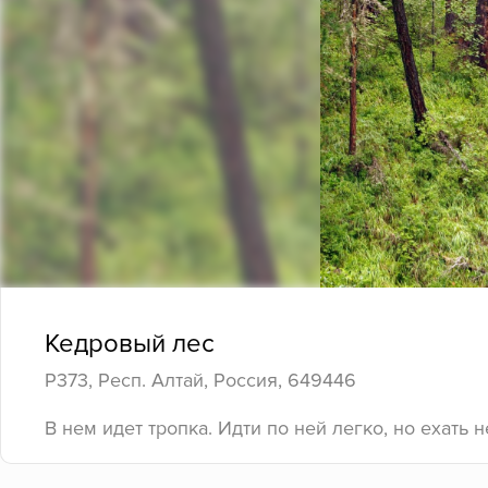
Кедровый лес
Р373, Респ. Алтай, Россия, 649446
В нем идет тропка. Идти по ней легко, но ехать н