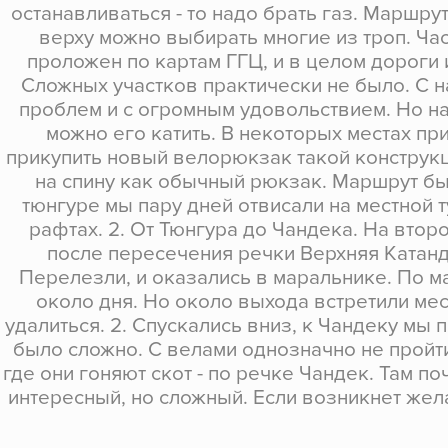
останавливаться - то надо брать газ. Маршру
верху можно выбирать многие из троп. Ча
проложен по картам ГГЦ, и в целом дороги 
Сложных участков практически не было. С н
проблем и с огромным удовольствием. Но на
можно его катить. В некоторых местах пр
прикупить новый велорюкзак такой конструкц
на спину как обычный рюкзак. Маршрут был 
тюнгуре мы пару дней отвисали на местной ту
рафтах. 2. От Тюнгура до Чандека. На втор
после пересечения речки Верхняя Катанд
Перелезли, и оказались в маральнике. По 
около дня. Но около выхода встретили ме
удалиться. 2. Спускались вниз, к Чандеку мы 
было сложно. С велами однозначно не пройти
где они гоняют скот - по речке Чандек. Там п
интересный, но сложный. Если возникнет жел