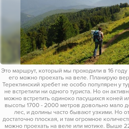
Это маршрут, который мы проходили в 16 году
его можно проехать на веле. Планирую верн
Теректинский хребет не особо популярен у ту
не встретили ни одного туриста. Но он актив
можно встретить одиноко пасущихся коней ил
высоты 1700 - 2000 метров довольно мало д
лес, и долины часто бывают узкими. Но о
достаточно плоская, и там огромное количес
можно проехать на веле или мотике. Выше 2