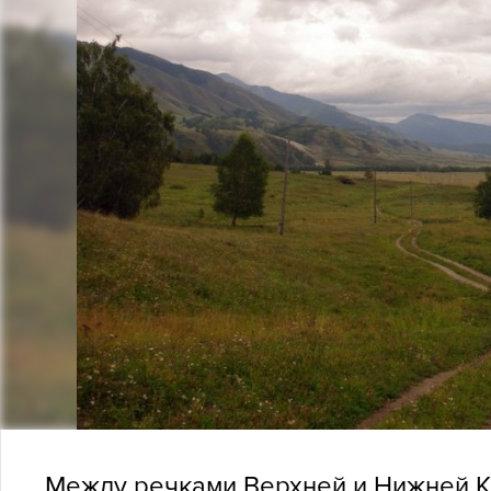
Между речками Верхней и Нижней К