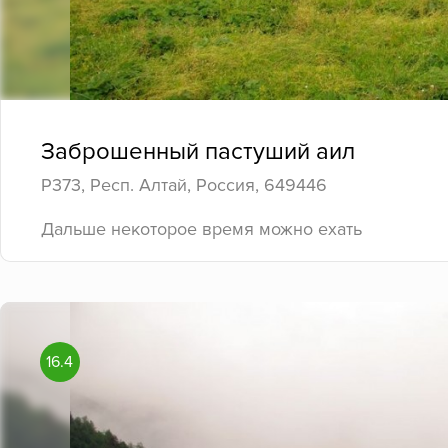
Заброшенный пастуший аил
Р373, Респ. Алтай, Россия, 649446
Дальше некоторое время можно ехать
16.4