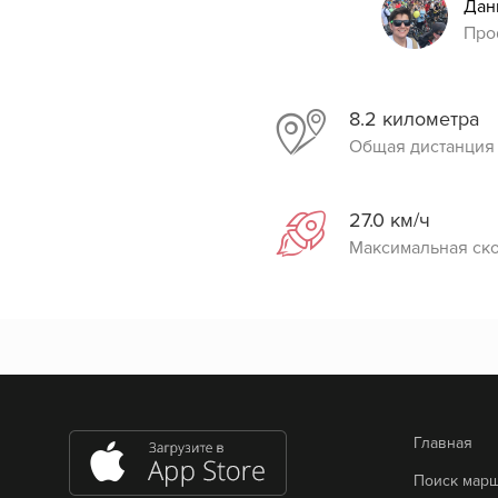
Дан
Про
8.2 километра
Общая дистанция
27.0 км/ч
Максимальная ск
Главная
Поиск мар