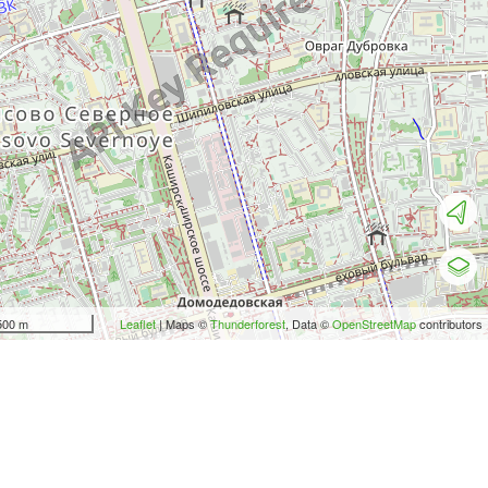
500 m
Leaflet
| Maps ©
Thunderforest
, Data ©
OpenStreetMap
contributors