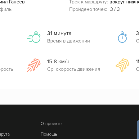
иил Ганеев
Трек к маршруту:
филь
Пройдено точек:
3 / 3
31 минута
3
Время в движении
О
15.8 км/ч
1
орость
Ср. скорость движения
С
О проекте
шрута
Помощь