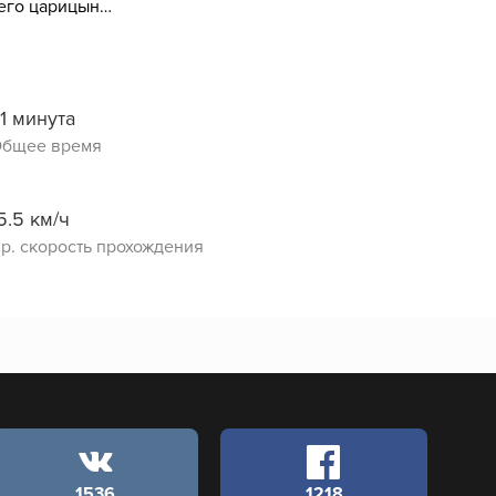
вокруг нижнего царицынского пруда
1 минута
бщее время
5.5 км/ч
р. скорость прохождения
1536
1218