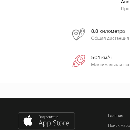
And
Про
8.8 километра
Общая дистанция
50.1 км/ч
Максимальная ск
Главная
Поиск мар