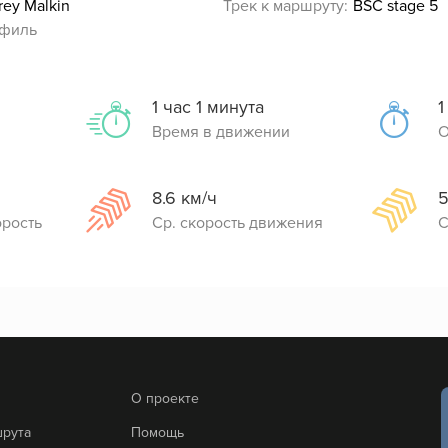
rey Malkin
Трек к маршруту:
BSC stage 5
филь
1 час 1 минута
1
Время в движении
О
8.6 км/ч
5
орость
Ср. скорость движения
С
О проекте
шрута
Помощь