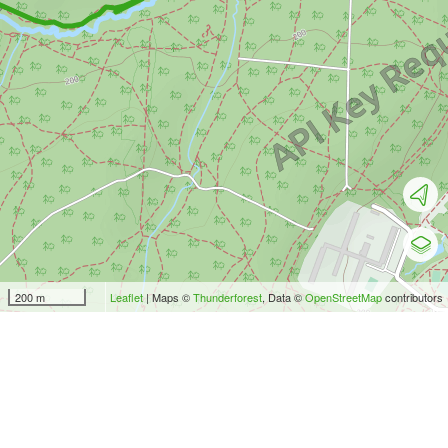
200 m
Leaflet
| Maps ©
Thunderforest
, Data ©
OpenStreetMap
contributors