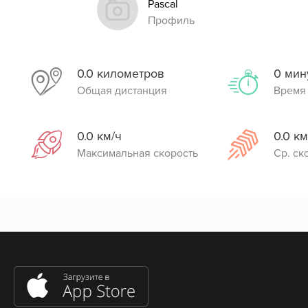
Pascal
Профиль
0.0 километров
0 мин
Общая дистанция
Время
0.0 км/ч
0.0 км
Максимальная скорость
Ср. ск