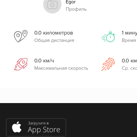
Egor
Профиль
0.0 километров
1 мин
Общая дистанция
Время
0.0 км/ч
0.0 км
Максимальная скорость
Ср. ск