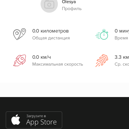
Olesya
Профиль
0.0 километров
0 мин
Общая дистанция
Время
0.0 км/ч
3.3 км
Максимальная скорость
Ср. ск