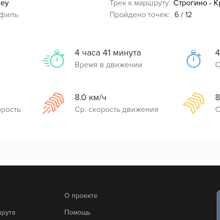
gey
Трек к маршруту:
филь
Пройдено точек:
6 / 12
4 часа 41 минута
4
Время в движении
О
8.0 км/ч
8
орость
Ср. скорость движения
С
О проекте
шрута
Помощь