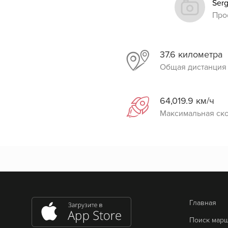
Ser
Про
37.6 километра
Общая дистанция
64,019.9 км/ч
Максимальная ск
Главная
Поиск мар