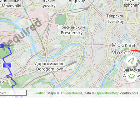
2 km
Leaflet
| Maps ©
Thunderforest
, Data ©
OpenStreetMap
contributors