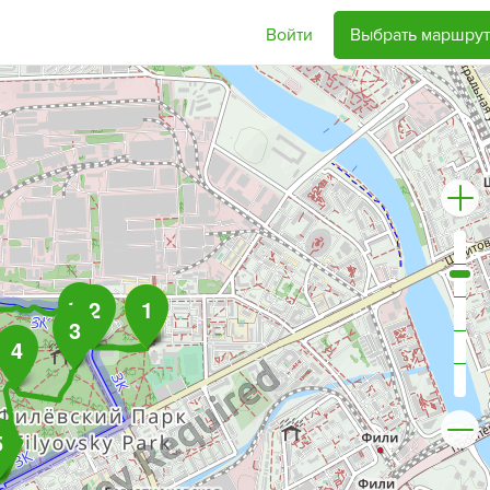
Войти
Выбрать маршрут
16
2
1
3
4
5