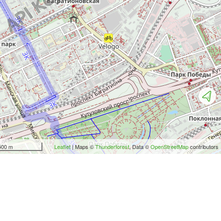
500 m
Leaflet
| Maps ©
Thunderforest
, Data ©
OpenStreetMap
contributors