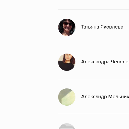
Татьяна Яковлева
Александра Чепеле
Александр Мельни