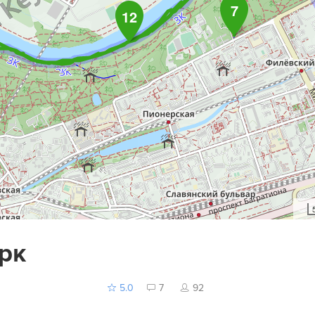
7
12
рк
5.0
7
92