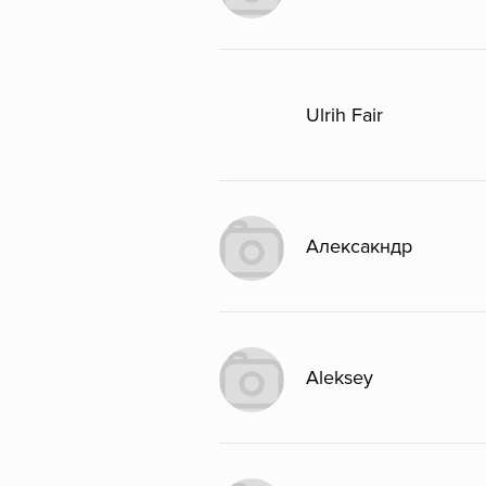
Ulrih Fair
Алексакндр
Aleksey