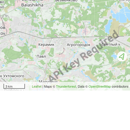
3 km
Leaflet
| Maps ©
Thunderforest
, Data ©
OpenStreetMap
contributors