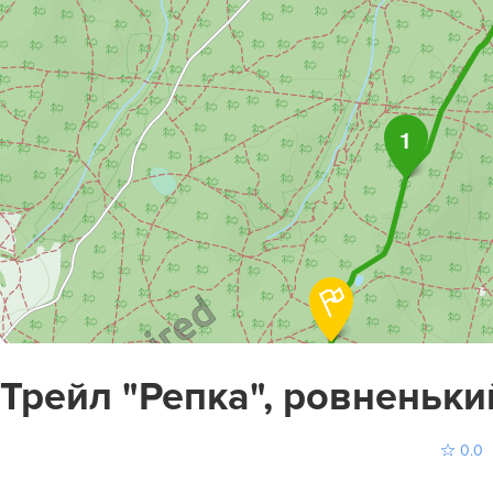
1
Трейл "Репка", ровненький
0.0