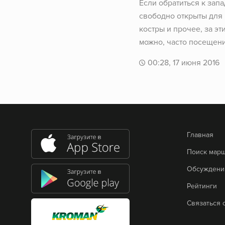
Если обратиться к зап
свободно открыты для 
костры и прочее, за эт
можно, часто посещени
00:28, 17 июня 2016
Главная
Поиск мар
Обсуждени
Рейтинги
Связаться 