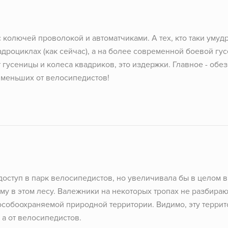
 с колючей проволокой и автоматчиками. А тех, кто таки уму
адроциклах (как сейчас), а на более современной боевой гус
 гусеницы и колеса квадриков, это издержки. Главное - обез
 меньших от велосипедистов!
доступ в парк велосипедистов, но увеличивала бы в целом 
у в этом лесу. Валежники на некоторых тропах не разбираю
 особоохраняемой природной территории. Видимо, эту террит
 а от велосипедистов.