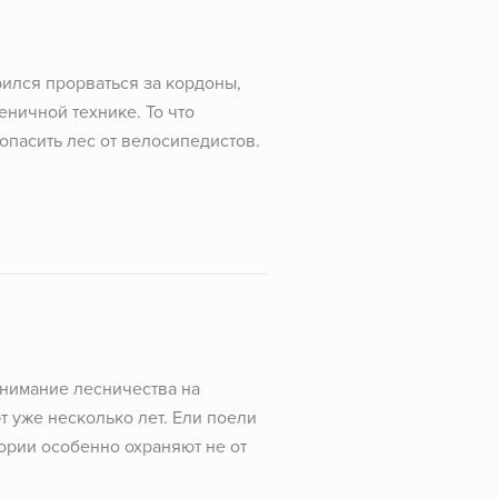
дрился прорваться за кордоны,
еничной технике. То что
опасить лес от велосипедистов.
внимание лесничества на
т уже несколько лет. Ели поели
ории особенно охраняют не от