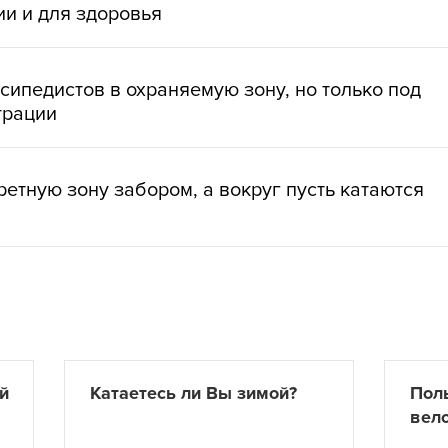
ии и для здоровья
сипедистов в охраняемую зону, но только под
трации
ретную зону забором, а вокруг пусть катаются
й
Катаетесь ли Вы зимой?
Пол
вел