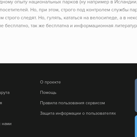
адному опыту национальных парков (ну например в Исландии,
посетителей. Но, при этом, строго под контролем службы пар
им строго следят. Но, гулять, кататься на велосипеде, а в не
е бесплатно, так же бесплатна и информационная литература
О проекте
шрута
Помощь
я
Правила пользования сервисом
Защита информации о пользователях
с нами