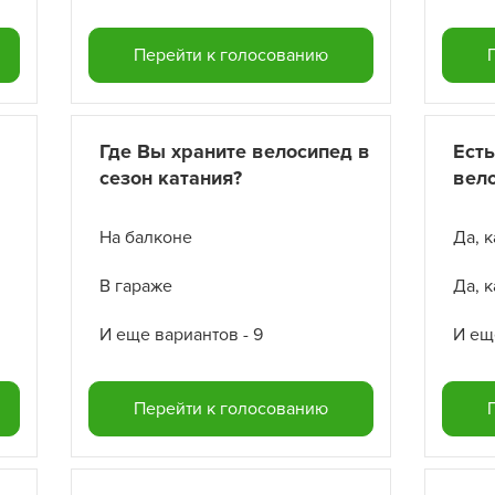
Перейти к голосованию
Где Вы храните велосипед в
Есть
сезон катания?
вел
На балконе
В гараже
Да, 
И еще вариантов - 9
И ещ
Перейти к голосованию