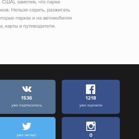
 США), заметим, что парки
ков. Нельзя сорить, разжигать
которых парках и на автомобилях
, карты и путеводители.
1536
1218
уже подписались
уже оценили
0
уже читают