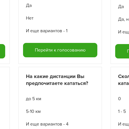
Да
Да
Нет
И еще вариантов - 1
И ещ
Перейти к голосованию
На какие дистанции Вы
Скол
предпочитаете кататься?
ката
до 5 км
0
5-10 км
1 - 5
И еще вариантов - 4
И ещ