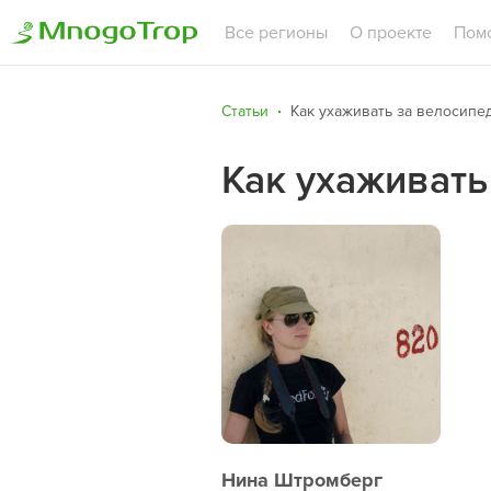
Все регионы
О проекте
Пом
Статьи
Как ухаживать за велосипед
Как ухаживать
Нина Штромберг