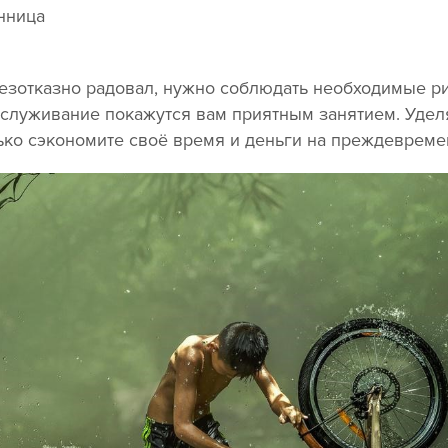
тельная путешест
зотказно радовал, нужно соблюдать необходимые ри
бслуживание покажутся вам приятным занятием. Уде
лько сэкономите своё время и деньги на преждеврем