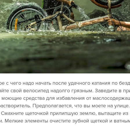
ое с чего надо начать после удачного катания по бе
яйте свой велосипед надолго грязным. Заведите в п
и моющие средства для избавления от маслосодержащ
астворитель. Предполагается, что вы моете на улице
ь. Смахните щеточкой прилипшую землю, вытащите из 
и. Мелкие элементы очистите зубной щеткой и ватны