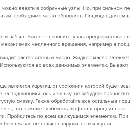
можно ввезти в собранные узлы. Но, при сильном п
азки необходимо часто обновлять. Подходят для сма
ал и забыл. Тяжелее наносить, узлы предварительно н
в механизмах медленного вращения, например в подш
 входит растворитель и масло. Жидкое масло затекает
. Используются во всех движимых элементах. Бывают
а является каретка, от состояния которой будет зави
 на подшипники, ось и чашку, не забудьте прочистить
густую смазку. Также обработайте все остальные под
колес, это поможет избежать люфтов и продлит срок
пи. Пройдитесь по всем движущимся элементам. При
 был смазан не только снаружи, но и изнутри.