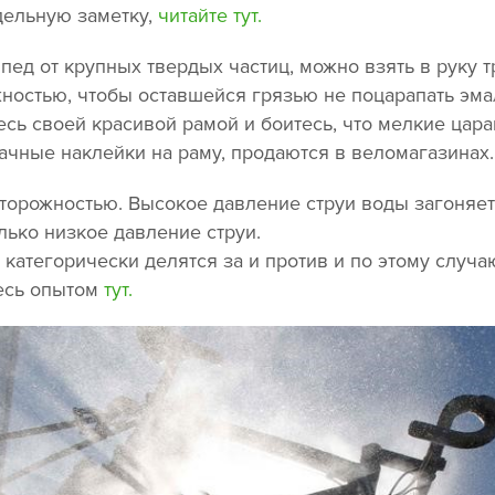
дельную заметку,
читайте тут.
ед от крупных твердых частиц, можно взять в руку т
ностью, чтобы оставшейся грязью не поцарапать эма
есь своей красивой рамой и боитесь, что мелкие цара
ачные наклейки на раму, продаются в веломагазинах.
сторожностью. Высокое давление струи воды загоняет
лько низкое давление струи.
категорически делятся за и против и по этому случа
тесь опытом
тут.