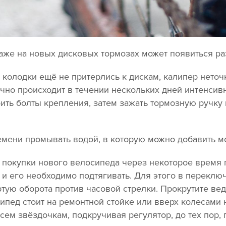
аже на новых дисковых тормозах может появиться р
 колодки ещё не притерлись к дискам, калипер неточн
чно происходит в течении нескольких дней интенсивн
ить болты крепления, затем зажать тормозную ручку 
емени промывать водой, в которую можно добавить м
покупки нового велосипеда через некоторое время 
 и его необходимо подтягивать. Для этого в переключ
ртую оборота против часовой стрелки. Прокрутите в
ипед стоит на ремонтной стойке или вверх колесами н
ем звёздочкам, подкручивая регулятор, до тех пор, 