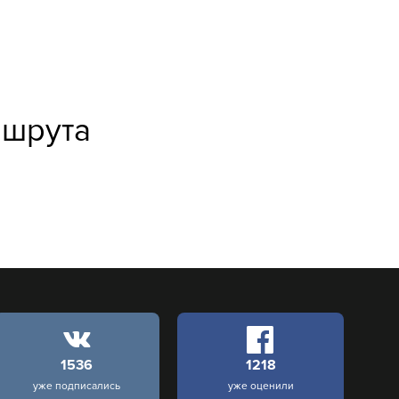
ршрута
1536
1218
уже подписались
уже оценили