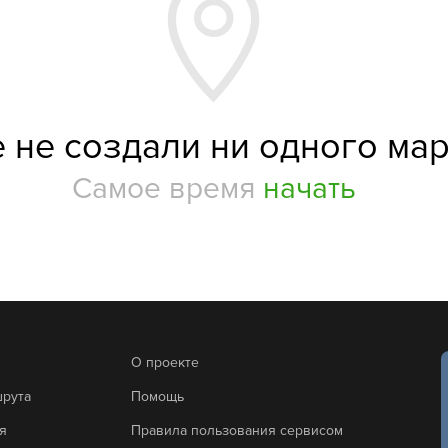
 не создали ни одного ма
Самое время
начать
О проекте
шрута
Помощь
я
Правила пользования сервисом