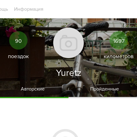
ощь
Информация
90
1697
поездок
километров
Yuretz
Авторские
Пройденные