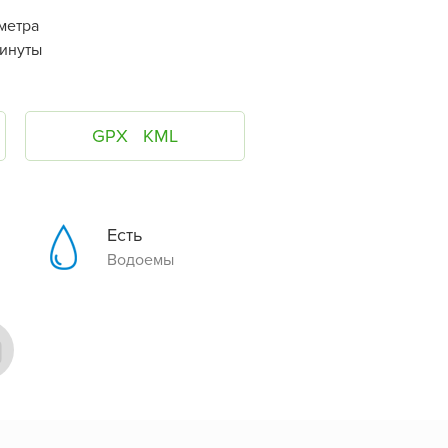
метра
инуты
GPX
KML
Есть
Водоемы