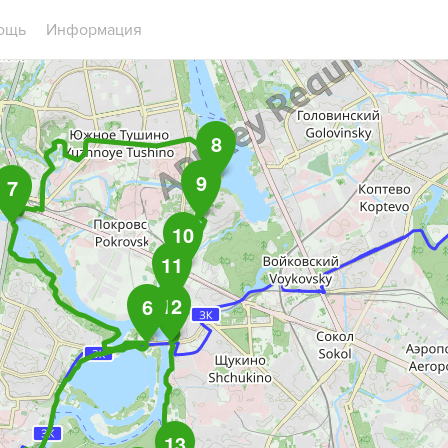
ощь
Информация
8
9
7
10
11
12
6
13