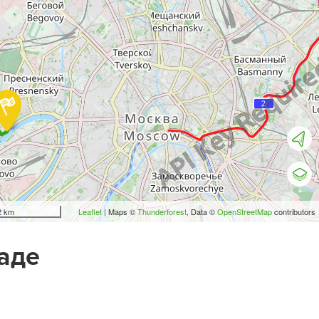
2 km
Leaflet
| Maps ©
Thunderforest
, Data ©
OpenStreetMap
contributors
аде