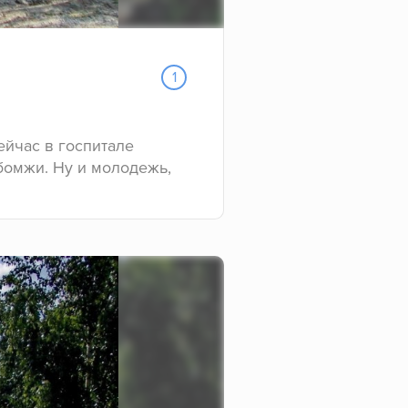
1
ейчас в госпитале
 бомжи. Ну и молодежь,