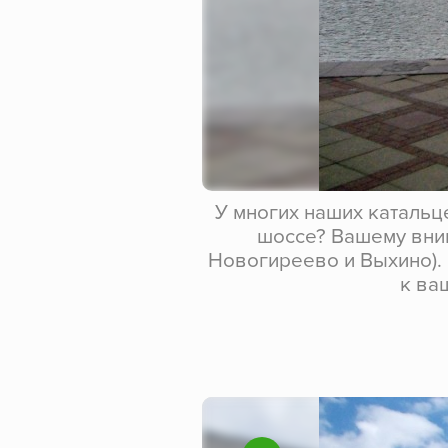
У многих наших катальц
шоссе? Вашему вни
Новогиреево и Выхино). 
к ва