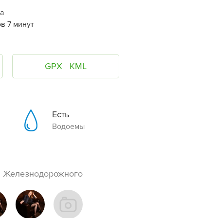
а
ов 7 минут
GPX
KML
Есть
Водоемы
ии Железнодорожного