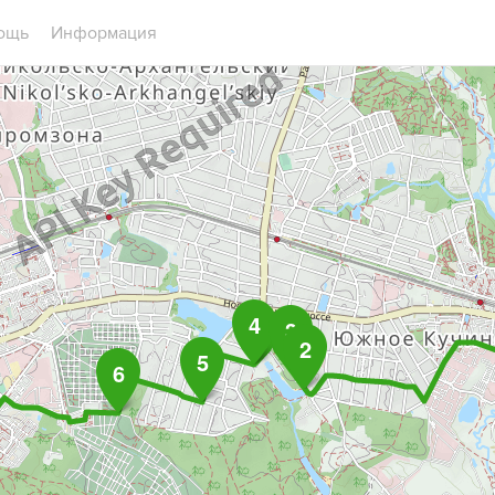
ощь
Информация
4
3
2
5
6