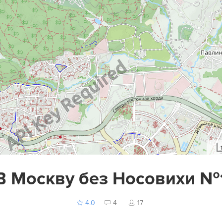
В Москву без Носовихи №
4.0
4
17