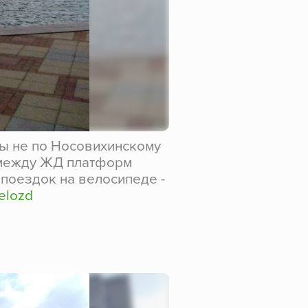
вы не по Носовихинскому
(между ЖД платформ
 поездок на велосипеде -
velozd