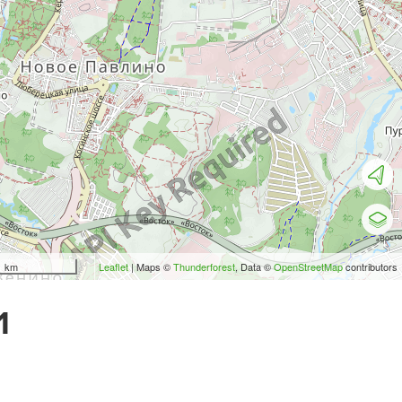
1 km
Leaflet
| Maps ©
Thunderforest
, Data ©
OpenStreetMap
contributors
1