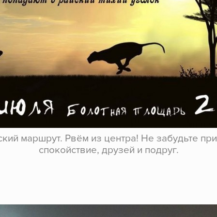
кий маршрут. Рвём из центра! Не забудьте пр
спокойствие, друзей и подруг.