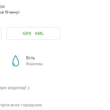
тра
ов 19 минут
GPX
KML
Есть
Водоемы
ин водопад! :)
тарта всех городских