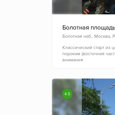
Болотная площад
Болотная наб., Москва, 
Классический старт из 
порокам (восточная час
внимания
4.5