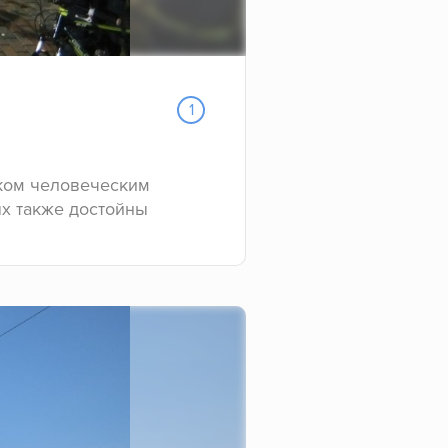
1
иком человеческим
ых также достойны