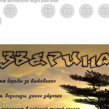
ов велоклуба Night.Bike.Ride