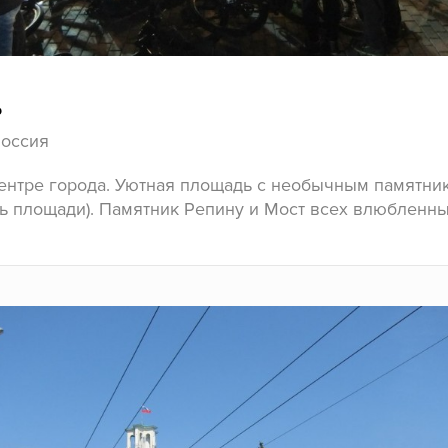
ь
Россия
центре города. Уютная площадь с необычным памятн
ть площади). Памятник Репину и Мост всех влюбленн