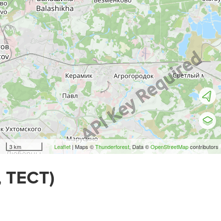
3 km
Leaflet
| Maps ©
Thunderforest
, Data ©
OpenStreetMap
contributors
 ТЕСТ)